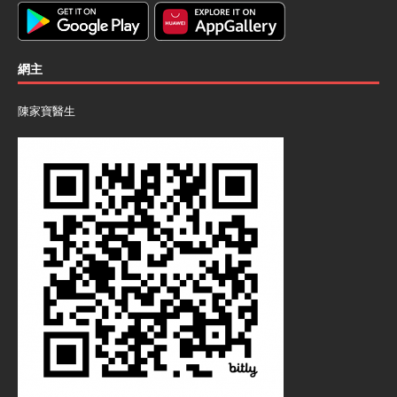
網主
陳家寶醫生