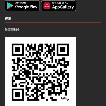
網主
陳家寶醫生