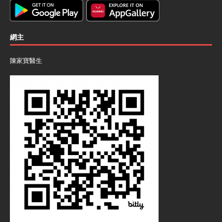
網主
陳家寶醫生