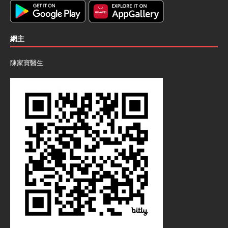
網主
陳家寶醫生