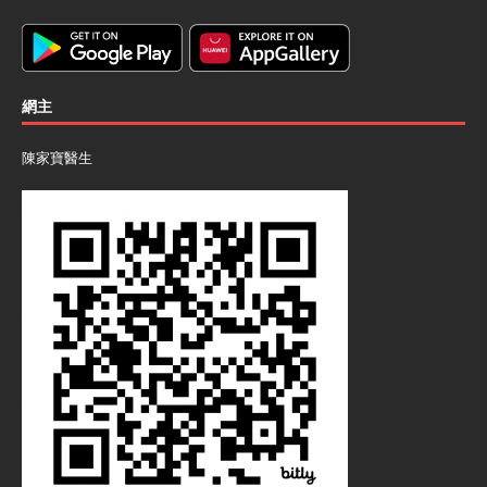
網主
陳家寶醫生