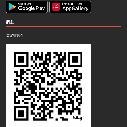
網主
陳家寶醫生