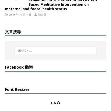
Based Meditative Intervention on
maternal and foetal health status
2010 年 10 月 7 日
陳家寶
文章搜尋
Facebook 動態
Font Resizer
A
A
A