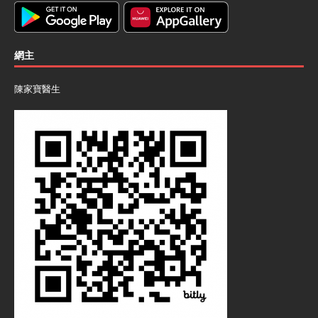
網主
陳家寶醫生