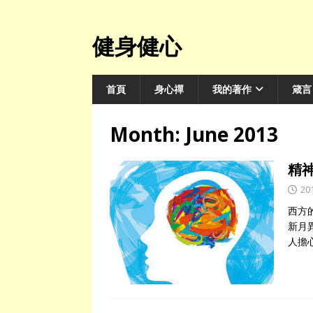
健身健心
首頁
身心禪
我的著作
箴言
Month:
June 2013
精
20
西方
新月
人擔