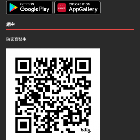
網主
陳家寶醫生