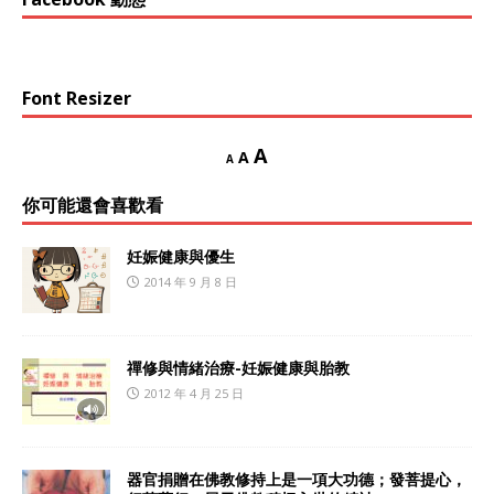
Font Resizer
A
A
A
你可能還會喜歡看
妊娠健康與優生
2014 年 9 月 8 日
禪修與情緒治療-妊娠健康與胎教
2012 年 4 月 25 日
器官捐贈在佛教修持上是一項大功德；發菩提心，