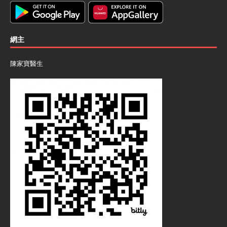
網主
陳家寶醫生