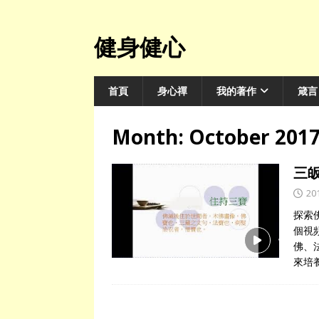
健身健心
首頁
身心禪
我的著作
箴言
Month:
October 201
三
20
探索
個視
佛、
來培