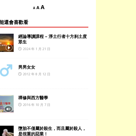
A
A
A
能還會喜歡看
經論導讀課程 – 淨土行者​十方刹土度
眾生
2024 年 1 月 21 日
男男女女
2012 年 8 月 12 日
禪修與西方醫學
2016 年 10 月 7 日
墮胎不僅屬於殺生，而且屬於殺人，
是很重的惡業！