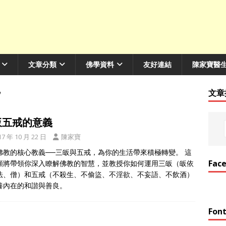
文章分類
佛學資料
友好連結
陳家寶醫
7
文章
皈五戒的意義
17 年 10 月 22 日
陳家寶
佛教的核心教義──三皈與五戒，為你的生活帶來積極轉變。 這
Fac
頻將帶領你深入瞭解佛教的智慧，並教授你如何運用三皈（皈依
法、僧）和五戒（不殺生、不偷盜、不淫欲、不妄語、不飲酒）
養內在的和諧與善良。
Font