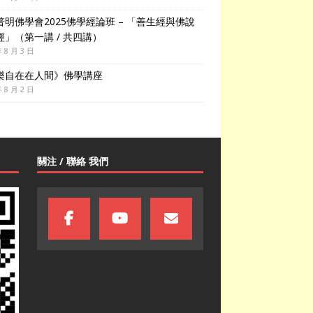
普明佛學會2025佛學經論班 – 「善生經與佛說
經」（第一講 / 共四講）
年 8 月 3 日
樂自在在人間》佛學講座
年 8 月 2 日
關注 / 聯絡 我們