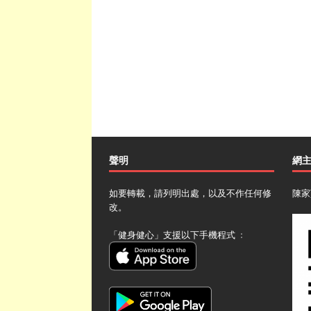
聲明
網
如要轉載，請列明出處，以及不作任何修
陳家
改。
「健身健心」支援以下手機程式 ﹕