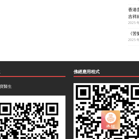
香港
吉祥
2025 
《苦
2025 
主
佛經應用程式
寶醫生