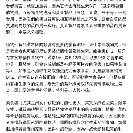
食者而言，就更加重要，因為它們含有維生素B群﹐E及多種微量
礦物質。五穀類食物應該和黃豆製品（豆漿、豆腐、豆干等）一同
食用，因為它們的蛋白質可以相互彌補彼此之不足，讓蛋白質的品
質如同肉類的蛋白質一樣好。黃豆製品是素食者最重要的蛋白質來
源，一定要充分攝取。
植物性食品通常比肉類含有更多的膳食纖維、維生素與礦物質，但
是素食者也可能容易缺乏某些礦物質及維生素。維生素B12一般只
存在於動物性食物中，通常維生素Ｂ12缺乏症狀要很久才會形成，
但是一旦發生，則會造成腦部及神經不可恢復的傷害（如惡性貧血
等）。如果是不攝取牛奶或雞蛋的完全素食者，則建議適量補充
B12。維生素Ｄ存在於肝臟、牛奶、蛋等動物性食品中，但是皮膚
內有維生素Ｄ的先質，陽光中的紫外線可以將先質轉換成維生素
Ｄ，因此要注意戶外活動，特別是老人與小孩。
素食者（尤其是婦女）缺鐵的可能性更大，其實深綠色蔬菜豆類等
食物，鐵質都很豐富，只是植物性食品中的膳食纖維、植酸、草酸
等會影響鐵質吸收。但是維生素C卻有助於鐵質的吸收，因此素食
者在攝取鐵質來源的食物時，應同時攝取含維生素Ｃ的食物。如果
服用鐵質營養補充劑，應與牛奶分開，因為牛奶會影響鐵質的利