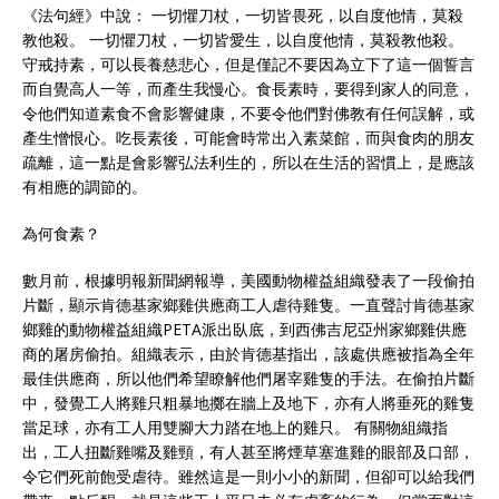
《法句經》中說： 一切懼刀杖，一切皆畏死，以自度他情，莫殺
教他殺。 一切懼刀杖，一切皆愛生，以自度他情，莫殺教他殺。
守戒持素，可以長養慈悲心，但是僅記不要因為立下了這一個誓言
而自覺高人一等，而產生我慢心。食長素時，要得到家人的同意，
令他們知道素食不會影響健康，不要令他們對佛教有任何誤解，或
產生憎恨心。吃長素後，可能會時常出入素菜館，而與食肉的朋友
疏離，這一點是會影響弘法利生的，所以在生活的習慣上，是應該
有相應的調節的。
為何食素？
數月前，根據明報新聞網報導，美國動物權益組織發表了一段偷拍
片斷，顯示肯德基家鄉雞供應商工人虐待雞隻。一直聲討肯德基家
鄉雞的動物權益組織PETA派出臥底，到西佛吉尼亞州家鄉雞供應
商的屠房偷拍。組織表示，由於肯德基指出，該處供應被指為全年
最佳供應商，所以他們希望瞭解他們屠宰雞隻的手法。在偷拍片斷
中，發覺工人將雞只粗暴地擲在牆上及地下，亦有人將垂死的雞隻
當足球，亦有工人用雙腳大力踏在地上的雞只。 有關物組織指
出，工人扭斷雞嘴及雞頸，有人甚至將煙草塞進雞的眼部及口部，
令它們死前飽受虐待。雖然這是一則小小的新聞，但卻可以給我們