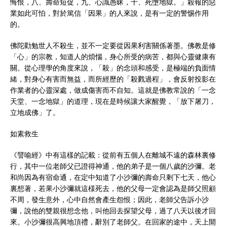
悔恨，八、壽命短促，九、心識愚昧，十、死墮地獄。」殺報的惡
業如此可怕，對於篤信「因果」的人來說，是有一定的警惕作用
的。
佛陀勸勉世人不殺生，並不一定要從因果利害關係著墨。佛教是修
「心」的宗教，知道人的煩惱，身心所受的病苦，都與心靈健康有
關。從心理學的角度來說，「殺」的念頭和感受，是極端的負面情
緒，對身心有害而無益，而所經歷的「殺戮過程」，會反射投影在
作業者的心靈深處，做成傷害而不自知。這就是佛教常說的「一念
天堂、一念地獄」的道理，現在是時候讓大家醒覺，「放下屠刀，
立地成佛」了。
如素救生
《譬喻經》中有這樣的記載：從前有五個人在離城不遠的森林裏修
行，其中一位老師父已證得神通，他的弟子是一個八歲的沙彌。老
和尚因為有宿命通，在定中知道了小沙彌的壽命只剩下七天，他心
裏想著，若果小沙彌就這様死去，他的父母一定會認為是師父照顧
不周，發生意外，心中自然會產生怨恨；因此，老師父告訴小沙
彌，說他的雙親很想念他，叫他回去探望父母，過了八天以後才回
來。小沙彌很高興地頂禮，辭別了老師父。在回家的途中，天上開