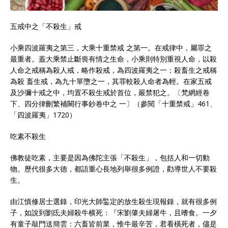
五戒中之「不殺生」戒
小乘四波羅夷之第三，大乘十重禁戒 之第一。在戒律中，屬罪之
最重者。蓋大乘禁止斷喪有情之生命，小乘則特別重視人命，以殺
人命之戒稱為殺人戒，略作殺戒，為四波羅夷之一；殺畜生之戒稱
為殺 畜生戒，為九十單墮之一，其罪較殺人命者為輕。在家五戒
及沙彌十戒之中，均置不殺生戒於首位，嚴禁犯之。〔梵網經卷
下、四分律刪繁補闕行事鈔卷中之 一〕（參閱「十重禁戒」461、
「四波羅夷」1720）
吃素不殺生
佛教徒吃素，主要是因為佛陀主張「不殺生」，包括人和一切動
物。歷代很多大德，都語重心長地列舉很多例證，勸導世人不要殺
生。
由江慎修居士選錄，印光大師鍳定的放生殺生現報錄，就有很多例
子，如說到劉氐夫婦殺牛横死：『宋劉肇夫婦屠牛，且嗜食。一夕
有童子敲門送簡雲：六畜皆前業，惟牛最辛苦，君看橫死者，儘是