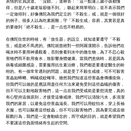
表情的官員說道。「沒錯。」道林答：「這一點連三歲小孩都懂
得，但是八十歲老翁卻做不到。」聽起來簡單明白，並不表示我們
一定做得到，好像佛陀為我們定立的「不殺生」戒，就是一個很好
的例子。很多人以為吃素困難，守「不殺生戒」容易，其實若是真
的要做到「絶不殺生」，是一点也不輕易的。
在佛陀住世的時候，有「放生器」的設立，就知道要遵守「不殺
生」戒是絶不馬虎的。佛陀就曾經對一些阿羅漢開示，告訴他們在
喝水時不要用神通觀看，否則會看到水中的微生物，為了不忍心殺
害牠們而不飲用食水，致影響身體健康。當我們患病時，若是因為
病毒或細菌感染，需要服用抗生素治療，我們都是要遵從醫生的吩
咐的。有一個常常遇到的問題，就是受了不殺生戒後，可不可殺害
害蟲如蟑螂、螞蟻或蚊蠅等。雖然我們知道這些害蟲會傳播疫病，
但我們可以做的是應該用盡任何方法來避免受到這些蟲蟻的傷害，
但不可以主動地殺害牠們，這一点在我們受戒前是要想清楚，真的
有心堅持這個原則，才接受這條戒律。我們可以清除污水，多清潔
我們的家居，以避免這些害蟲滋長。我們可以用蚊怕水，穿上長袖
衣服，也可以驅逐這些蚊蟲，但不可以殺害牠們，因為要完成這個
殺戮行為，我們是一定會動瞋念的，而守戒的目的，就是希望我們
不要讓這些負面情緒有生起的空間。