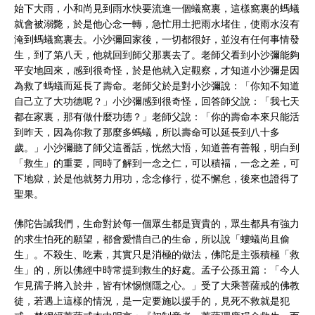
始下大雨，小和尚見到雨水快要流進一個蟻窩裏，這樣窩裏的螞蟻
就會被溺斃，於是他心念一轉，急忙用土把雨水堵住，使雨水沒有
淹到螞蟻窩裏去。小沙彌回家後，一切都很好，並沒有任何事情發
生，到了第八天，他就回到師父那裏去了。老師父看到小沙彌能夠
平安地回來，感到很奇怪，於是他就入定觀察，才知道小沙彌是因
為救了螞蟻而延長了壽命。老師父於是對小沙彌說：「你知不知道
自己立了大功德呢？」小沙彌感到很奇怪，回答師父說：「我七天
都在家裏，那有做什麼功德？」老師父說：「你的壽命本來只能活
到昨天，因為你救了那麼多螞蟻，所以壽命可以延長到八十多
歲。」小沙彌聽了師父這番話，恍然大悟，知道善有善報，明白到
「救生」的重要，同時了解到一念之仁，可以積褔，一念之差，可
下地獄，於是他就努力用功，念念修行，從不懈怠，後來也證得了
聖果。
佛陀告誡我們，生命對於每一個眾生都是寶貴的，眾生都具有強力
的求生怕死的願望，都會愛惜自己的生命，所以說「螻蟻尚且偷
生」。不殺生、吃素，其實只是消極的做法，佛陀是主張積極「救
生」的，所以佛經中時常提到救生的好處。孟子公孫丑篇：「今人
乍見孺子將入於井，皆有怵惕惻隱之心。」受了大乘菩薩戒的佛教
徒，若遇上這樣的情況，是一定要施以援手的，見死不救就是犯