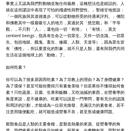
事實上又認為我們對動物並無任何義務，這種想法也是錯誤的。人
就在這些謬誤中表現了可怕的殘虐性與野蠻性。」聖雄甘地曾說：
「一個民族與其道德進步，可以從動物所受的待遇來評判。」佛陀
和佛教其中一樣最吸引人的地方，莫過於其「慈悲觀」和「平等
觀」，不只對「人」，還包括一切「有情」（「有情」，英文
sentient beings，指具有生命之一切眾生。又作一切含識、一切眾
生。包括地獄、餓鬼、畜生、修羅、人類、天道等），因為眾生皆
有「佛性」，所以要度化的對象，就不只是人類，還有與我們共同
生活在這個地球上的「動物」了。
如何吃素？
你可以為了很多原因而吃素？為了宗教上的理由？為了身體健康？
為了環保？甚至可能你覺得只有素食美味？但若果你不懂得如何食
素？只吃蔬菜、豆腐、生果和飯麵，又吃油膩的東西，在營養學的
角度來說，是不健康的。吃素可以說是一門學問，要有充分的認識
和周詳的計劃，才能成為一位容光煥發、充滿活力的素食者。若不
注意而隨便亂吃，就可能造成營養不良，甚至形成健康問題。
榖類食品是人類的主要食糧，是製造熱量的來源。從營養學的角
度，我們推薦全穀類食品如糙米、胚芽米、全麥麵包等，而對於素