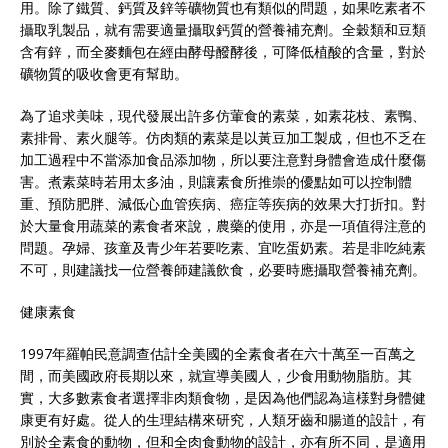
用。除了鐵質、鈣質及鋅等礦物質也有類似的問題，如果吃素者不
攝取乳製品，就有需要適量攝取鈣質的營養補充劑。全穀類和豆類
含有鋅，而全麥麵包在經由酵母醱酵後，可降低植酸的含量，對於
礦物質的吸收會更有幫助。
為了追求美味，現代發展出許多仿葷食的素菜，如素花枝、素鴨、
素排骨、素火腿等。仿肉類的素菜是以黃豆加工製成，但也不乏在
加工過程中不當添加食品添加物，所以要注意對身體會造成什麼傷
害。煮素菜時若用太多油，則讓素食所推崇的優點如可以控制體
重、預防肥胖、減低心血管疾病、癌症等疾病的效果大打折扣。對
於大量食用蔬菜的素食者來說，農藥的使用，亦是一項值得注意的
問題。孕婦、孩童及青少年若要吃素、宜吃蛋奶素。若是非吃純素
不可，則建議找一位營養師建議飲食，必要時應攝取營養補充劑。
健康素食
1997年羅帕民意調查估計全美國的全素食者在六十萬至一百萬之
間，而美國政府長期以來，就宣導美國人，少食用動物脂肪。其
實，大多數素食者選擇非肉類食物，是因為他們認為這様對身體健
康更有好處。從人的生理結構來研究，人類牙齒和腸道的設計，有
別於全素食的動物，但和全肉食動物的設計，亦有所不同，是適用