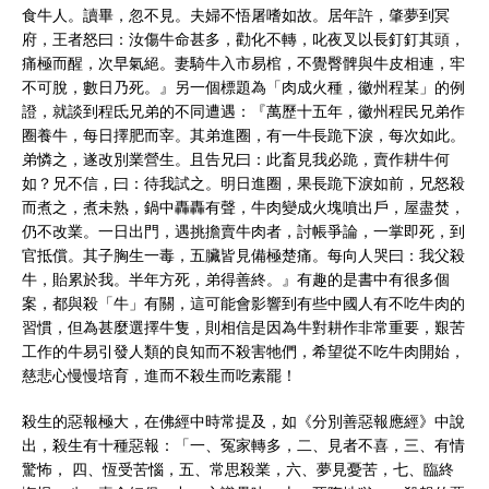
食牛人。讀畢，忽不見。夫婦不悟屠嗜如故。居年許，肇夢到冥
府，王者怒曰：汝傷牛命甚多，勸化不轉，叱夜叉以長釘釘其頭，
痛極而醒，次早氣絕。妻騎牛入市易棺，不覺臀髀與牛皮相連，牢
不可脫，數日乃死。』另一個標題為「肉成火種，徽州程某」的例
證，就談到程氐兄弟的不同遭遇：『萬歷十五年，徽州程民兄弟作
圈養牛，每日擇肥而宰。其弟進圈，有一牛長跪下淚，每次如此。
弟憐之，遂改別業營生。且告兄曰：此畜見我必跪，賣作耕牛何
如？兄不信，曰：待我試之。明日進圈，果長跪下淚如前，兄怒殺
而煮之，煮未熟，鍋中轟轟有聲，牛肉變成火塊噴出戶，屋盡焚，
仍不改業。一日出門，遇挑擔賣牛肉者，討帳爭論，一掌即死，到
官抵償。其子胸生一毒，五臟皆見備極楚痛。每向人哭曰：我父殺
牛，貽累於我。半年方死，弟得善終。』有趣的是書中有很多個
案，都與殺「牛」有關，這可能會影響到有些中國人有不吃牛肉的
習慣，但為甚麼選擇牛隻，則相信是因為牛對耕作非常重要，艱苦
工作的牛易引發人類的良知而不殺害牠們，希望從不吃牛肉開始，
慈悲心慢慢培育，進而不殺生而吃素罷！
殺生的惡報極大，在佛經中時常提及，如《分別善惡報應經》中說
出，殺生有十種惡報：「一、冤家轉多，二、見者不喜，三、有情
驚怖， 四、恆受苦惱，五、常思殺業，六、夢見憂苦，七、臨終