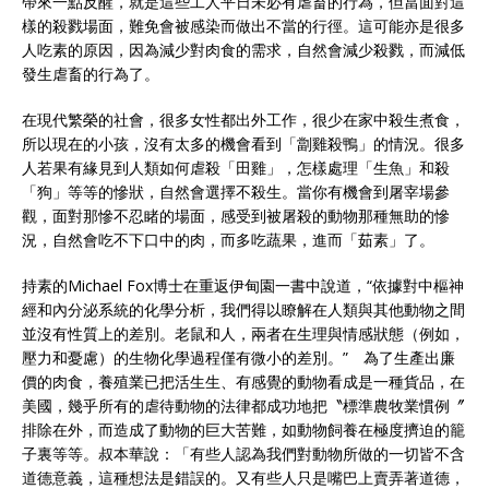
帶來一點反醒，就是這些工人平日未必有虐畜的行為，但當面對這
樣的殺戮場面，難免會被感染而做出不當的行徑。這可能亦是很多
人吃素的原因，因為減少對肉食的需求，自然會減少殺戮，而減低
發生虐畜的行為了。
在現代繁榮的社會，很多女性都出外工作，很少在家中殺生煮食，
所以現在的小孩，沒有太多的機會看到「劏雞殺鴨」的情況。很多
人若果有緣見到人類如何虐殺「田雞」，怎樣處理「生魚」和殺
「狗」等等的慘狀，自然會選擇不殺生。當你有機會到屠宰場參
觀，面對那慘不忍睹的場面，感受到被屠殺的動物那種無助的慘
況，自然會吃不下口中的肉，而多吃蔬果，進而「茹素」了。
持素的Michael Fox博士在重返伊甸園一書中說道，“依據對中樞神
經和內分泌系統的化學分析，我們得以瞭解在人類與其他動物之間
並沒有性質上的差別。老鼠和人，兩者在生理與情感狀態（例如，
壓力和憂慮）的生物化學過程僅有微小的差別。” 為了生產出廉
價的肉食，養殖業已把活生生、有感覺的動物看成是一種貨品，在
美國，幾乎所有的虐待動物的法律都成功地把〝標準農牧業慣例〞
排除在外，而造成了動物的巨大苦難，如動物飼養在極度擠迫的籠
子裏等等。叔本華說：「有些人認為我們對動物所做的一切皆不含
道德意義，這種想法是錯誤的。又有些人只是嘴巴上賣弄著道德，