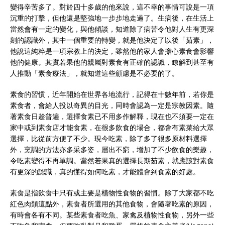
變得辛苦多了。對於四十多歲的他來說，這不幸的事情可說是一項
沉重的打擊，但他還是堅強地一步步地走過了。生病後，在生活上
當然會有一定的變化，與他傾談，知道除了病苦令他對人生有更深
刻的認識外，其中一個重要的轉變，就是他決定了以後「茹素」，
他說這純粹是一項宗教上的決定，雖然他的家人會擔心素食會影響
他的健康。其實若果他的親屬對素食有正確的認識，瞭解到甚至有
人推動「素食療法」，就知道這些顧慮是不必要的了。
素食的習慣，近年開始在世界各地流行，記得在十數年前，若你是
素食者，會給人投以奇異的目光，同時會認為一定是宗教因素。隨
著素食日趁普遍，選擇食素已不用多作解釋，現在也不須要一定在
家中或到素食店才能食素，在很多飲食的場合，都會有素菜給大眾
選擇，比從前方便了不少。現今吃素，除了多了很多原材料選擇
外，烹調的方法亦多采多姿，層出不窮，增加了不少飲食的樂趣，
令吃素變得不再單調。當然若果真的選擇長期茹素，就應該對素食
有更深的認識，真的懂得如何吃素，才能體會到食素的好處。
素食是指飲食中只有或主要是植物性食物的習慣。除了大家都不吃
紅色肉類這點外，素食者所選用的其他食物，會隨著吃素的原因，
有時會各有不同。某些素食者吃魚、家禽及植物性食物，另外一些