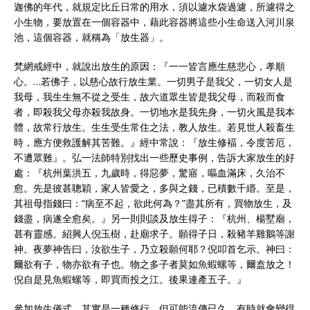
迦佛的年代，就規定比丘日常的用水，須以濾水袋過濾，所濾得之
小生物，要放置在一個容器中，藉此容器將這些小生命送入河川泉
池，這個容器，就稱為「放生器」。
梵網戒經中，就說出放生的原因：『一一皆言應生慈悲心，孝順
心。…若佛子，以慈心故行放生業。一切男子是我父，一切女人是
我母，我生生無不從之受生，故六道眾生皆是我父母，而殺而食
者，即殺我父母亦殺我故身。一切地水是我先身，一切火風是我本
體，故常行放生。生生受生常住之法，教人放生。若見世人殺畜生
時，應方便救護解其苦難。』經中常說：『放生修褔，令度苦厄，
不遭眾難』。弘一法師特別找出一些歷史事例，告訴大家放生的好
處：『杭州葉洪五，九歲時，得惡夢，驚寤，嘔血滿床，久治不
愈。先是彼甚聰穎，家人皆愛之，多與之錢，已積數千緡。至是，
其祖母指錢曰：“病至不起，欲此何為？”盡其所有，買物放生，及
錢盡，病遂全愈矣。』另一則則談及放生得子：『杭州、楊墅廟，
甚有靈感。紹興人倪玉樹，赴廟求子。願得子日，殺豬羊雞鵝等謝
神。夜夢神告曰，汝欲生子，乃立殺願何耶？倪叩首乞示。神曰：
爾欲有子，物亦欲有子也。物之多子者莫如魚蝦螺等，爾盍放之！
倪自是見魚蝦螺等，即買而投之江。後果連產五子。』
參加放生儀式，其實是一種修行，但可能流傳已久，有時就會變得