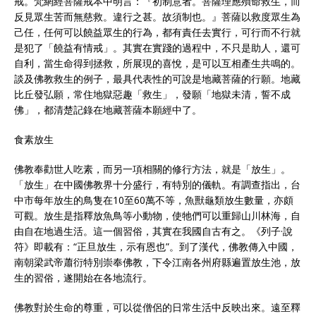
戒。梵網經菩薩戒本中明言：『初制意者。菩薩理應殞命救生，而
反見眾生苦而無慈救。違行之甚。故須制也。』菩薩以救度眾生為
己任，任何可以饒益眾生的行為，都有責任去實行，可行而不行就
是犯了「饒益有情戒」。其實在實踐的過程中，不只是助人，還可
自利，當生命得到拯救，所展現的喜悅，是可以互相產生共鳴的。
談及佛教救生的例子，最具代表性的可說是地藏菩薩的行願。地藏
比丘發弘願，常住地獄惡趣「救生」，發願「地獄未清，誓不成
佛」，都清楚記錄在地藏菩薩本願經中了。
食素放生
佛教奉勸世人吃素，而另一項相關的修行方法，就是「放生」。
「放生」在中國佛教界十分盛行，有特別的儀軌。有調查指出，台
中市每年放生的鳥隻在10至60萬不等，魚獸龜類放生數量，亦頗
可觀。放生是指釋放魚鳥等小動物，使牠們可以重歸山川林海，自
由自在地過生活。這一個習俗，其實在我國自古有之。《列子·說
符》即載有：“正旦放生，示有恩也”。到了漢代，佛教傳入中國，
南朝梁武帝蕭衍特別崇奉佛教，下令江南各州府縣遍置放生池，放
生的習俗，遂開始在各地流行。
佛教對於生命的尊重，可以從僧侶的日常生活中反映出來。遠至釋