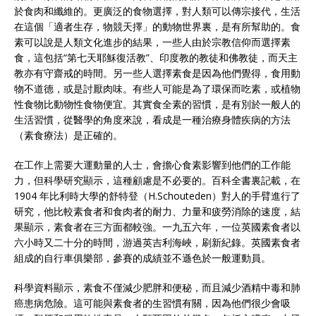
於食肉和纖維的。更廣泛的食物選擇，對人類可以傳宗接代，生活
在這個「適者生存，物競天擇」的動物世界裏，是有所幫助的。食
素可以說是人類文化進步的結果，一些人由於宗教信仰而選擇素
食，這包括“第七天耶穌復活教”、印度教的教徒和佛教徒，而天主
教亦有守齋戒的時間。另一些人選擇素食是因為他們覺得，食用動
物不道德，或是討厭肉味。有些人可能是為了環保而吃素，或植物
性食物比動物性食物便宜。其實食全素的習慣，是有別於一般人的
生活習慣，從醫學的角度來說，看成是一種治療身體疾病的方法
（素食療法）是正確的。
在工作上需要大運動量的人士，會擔心食素影響到他們的工作能
力，但科學研究顯示，這種顧慮是不必要的。百科全書裏記載，在
1904 年比利時大學的舒特登（H.Schouteden）對人的手臂進行了
研究，他比較素食者和食肉者的耐力、力量和疲勞消除的速度，結
果顯示，素食者在三方面都較強。一九五六年，一位英國素食者以
六小時又二十分的時間，游過英吉利海峽，刷新紀錄。英國素食者
組成的自行車俱樂部，參賽的成績並不遜色於一般運動員。
科學資料顯示，素食不僅減少肥胖和便秘，而且減少酒精中毒和肺
癌患病危險。這可能與素食者的生習慣有關，因為他們很少會吸