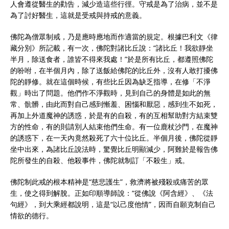
人會遵從醫生的勸告，減少造這些行徑。守戒是為了治病，並不是
為了討好醫生，這就是受戒與持戒的意義。
佛陀為僧眾制戒，乃是應時應地而作適當的規定。根據巴利文《律
藏分別》所記載，有一次，佛陀對諸比丘說：“諸比丘！我欲靜坐
半月，除送食者，誰皆不得來我處！”於是所有比丘，都遵照佛陀
的吩咐，在半個月內，除了送飯給佛陀的比丘外，沒有人敢打擾佛
陀的靜修。就在這個時候，有些比丘因為缺乏指導，在修「不淨
觀」時出了問題。他們作不淨觀時，見到自己的身體是如此的無
常、骯髒，由此而對自己感到慚羞、困惱和厭惡，感到生不如死，
再加上外道魔神的誘惑，於是有的自殺，有的互相幫助對方結束雙
方的性命，有的則請別人結束他們生命。有一位鹿杖沙門，在魔神
的誘惑下，在一天內竟然殺死了六十位比丘。半個月後，佛陀從靜
坐中出來，為諸比丘說法時，驚覺比丘明顯減少，阿難於是報告佛
陀所發生的自殺、他殺事件，佛陀就制訂「不殺生」戒。
佛陀制此戒的根本精神是“慈悲護生”，救濟將被殘殺或痛苦的眾
生，使之得到解脫。正如印順導師說：“從佛說《阿含經》、《法
句經》，到大乘經都說明，這是“以己度他情”，因而自願克制自己
情欲的德行。