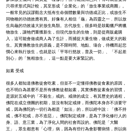
只尋求形式與計較，其至形成「企業化」的「放生事業或商圈」。
一般常見的誤謬觀念大抵有生命個體數量與功德成正比，或放生不
同物種的功德效應有異。好像有人相信「龜」為四靈之一﹐所以放
生烏龜的功效遠大於放生鳥類。古代放生，很多時是鼓勵獵戶將獵
物放生，讓牠們重獲新生，但現代放生的生物，則是從商販處購
入，這可能會做成商人為了生計，而捕捉大量生物，做成更大的殺
生。其實佛教放生的原義，是不限時間、地點、塲合，侍機而起悲
憫心來執行放生，也就是以「平等行慈故，普及一切」、「不起差
別心」的「無相放生」，這一點是要大家緊記的。
如素 受戒
很多人都知道佛教徒會吃素，但並不一定懂得佛教徒食素的原因，
也不明白為甚麼不是所有佛教徒都如素，其實佛教徒素食的習慣，
是源於五戒中的「不殺生」戒的。戒律的成立，有其歷史的過程，
佛陀在成立僧團的初期，並沒有制定戒律，而佛陀本身亦不須要守
戒，因為佛陀的一切行為都是「如法」的，所以經中說：「佛不持
戒，佛不犯戒，亦不造惡」。佛陀制定戒律，是為了淨化修行人的
身、語、意三業，為了淨化人間的社會而設的。佛陀是「大醫
王」，眾生都患有「心理」病，因為有些行為會影響病情，所以病