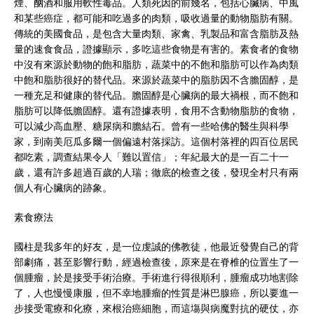
煙、酗酒和服用軟性毒品。人類死因的前幾名，包括心臟病、中風
和某些癌症，都可能和吃過多的肉類，吸收過量的動物脂肪有關。
傳統的美國食品，是包含大量肉類、家禽、乳製品和富含脂肪及熱
量的速食食品，證據顯示，多吃這些食物是有害的。素食者的食物
中沒有來源於動物的飽和脂肪，蔬菜中的不飽和脂肪可以作為肉類
中飽和脂肪很好的替代品。來源於蔬菜中的脂肪因不含膽固醇，是
一種充足和健康的替代品。膽固醇是心臟病的最大禍根，而不飽和
脂肪可以降低膽固醇。還有證據表明，食用不含動物脂肪的食物，
可以減少高血壓、糖尿病和膽結石。曾有一些哈佛的醫生與科學
家，到南美厄瓜多爾一個偏遠村落採訪。這個村落裡的四百位居民
都吃素，調查結果令人「難以置信」；年紀最大的是一百二十一
歲，還有許多超過百歲的人瑞；徹底的檢查之後，發現全村只有兩
個人有心臟病的跡象。
素食療法
國柱是我多年的好友，是一位虔誠的佛教徒，他最近發覺自己的背
部劇痛，甚至影響行動，經過檢查後，原來是在脊椎的位置生了一
個腫瘤，於是接受手術治療。手術進行得很順利，腫瘤成功地割除
了，人也慢慢康服，但不幸地腫瘤的性質是淋巴腺癌，所以要進一
步接受電療和化療，來根治癌細胞，而這塲與病魔對抗的硬仗，亦