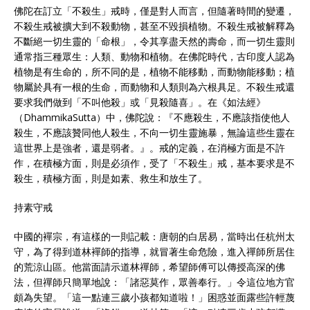
佛陀在訂立「不殺生」戒時，僅是對人而言，但隨著時間的變遷，
不殺生戒被擴大到不殺動物，甚至不毀損植物。不殺生戒被解釋為
不斷絕一切生靈的「命根」，令其享盡天然的壽命，而一切生靈則
通常指三種眾生：人類、動物和植物。在佛陀時代，古印度人認為
植物是有生命的，所不同的是，植物不能移動，而動物能移動；植
物屬於具有一根的生命，而動物和人類則為六根具足。不殺生戒還
要求我們做到「不叫他殺」或「見殺隨喜」。在《如法經》
（DhammikaSutta）中，佛陀說：『不應殺生，不應該指使他人
殺生，不應該贊同他人殺生，不向一切生靈施暴，無論這些生靈在
這世界上是強者，還是弱者。』。戒的定義，在消極方面是不許
作，在積極方面，則是必須作，受了「不殺生」戒，基本要求是不
殺生，積極方面，則是如素、救生和放生了。
持素守戒
中國的襌宗，有這樣的一則記載：唐朝的白居易，當時出任杭州太
守，為了得到道林襌師的指導，就冒著生命危險，進入禪師所居住
的荒涼山區。他當面請示道林禪師，希望師傅可以傳授高深的佛
法，但禪師只簡單地說：「諸惡莫作，眾善奉行。」令這位地方官
頗為失望。「這一點連三歲小孩都知道啦！」困惑並面露些許輕蔑