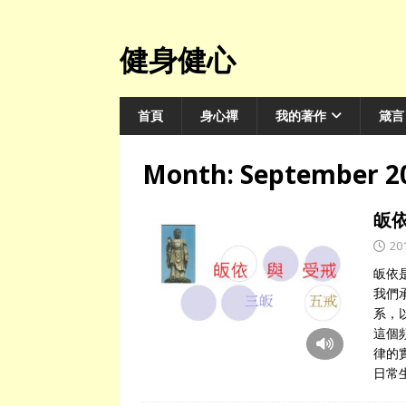
健身健心
首頁
身心禪
我的著作
箴言
Month:
September 2
皈
20
皈依
我們
系，
這個
律的
日常