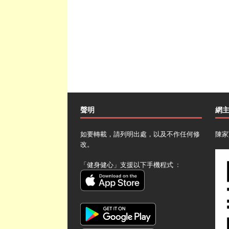
聲明
網
如要轉載，請列明出處，以及不作任何修
陳家
改。
「健身健心」支援以下手機程式 ﹕