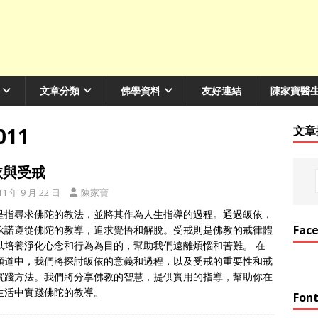
文章分類
佛學資料
友好連結
陳家寶醫
011
文章
依與受戒
11 年 9 月 22 日
陳家寶
是指尋求佛陀的教法，並將其作為人生指導的過程。通過皈依，
Fac
承諾遵從佛陀的教導，追求覺悟和解脫。受戒則是佛教的戒律體
以培養淨化心念和行為為目的，幫助我們遠離煩惱和苦難。 在
頻道中，我們將探討皈依的意義和過程，以及受戒的重要性和戒
實踐方法。我們將分享佛教的智慧，提供實用的指導，幫助你在
生活中實踐佛陀的教導。
Font