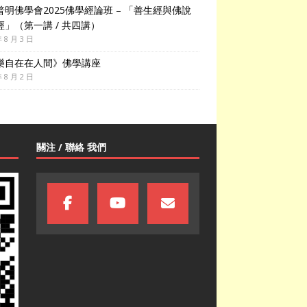
普明佛學會2025佛學經論班 – 「善生經與佛說
經」（第一講 / 共四講）
年 8 月 3 日
樂自在在人間》佛學講座
年 8 月 2 日
關注 / 聯絡 我們