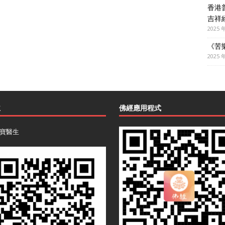
香港
吉祥
2025 
《苦
2025 
主
佛經應用程式
寶醫生