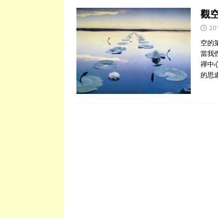
觀
20
空的
當我
禪中
的思