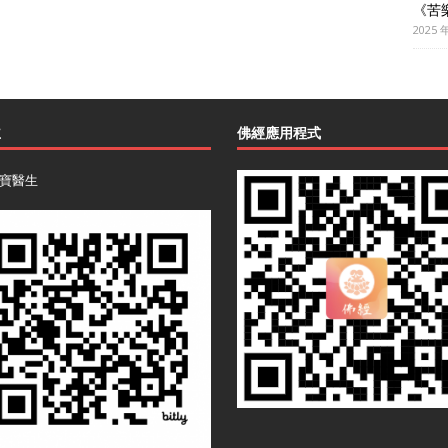
《苦
2025 
主
佛經應用程式
寶醫生