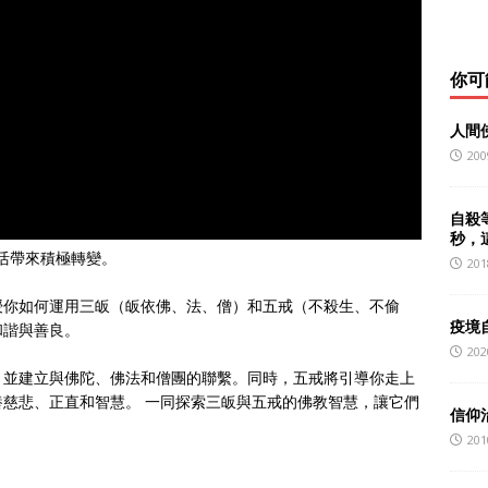
你可
人間
200
自殺
秒，
活帶來積極轉變。
201
授你如何運用三皈（皈依佛、法、僧）和五戒（不殺生、不偷
疫境
和諧與善良。
202
，並建立與佛陀、佛法和僧團的聯繫。同時，五戒將引導你走上
慈悲、正直和智慧。 一同探索三皈與五戒的佛教智慧，讓它們
信仰
201