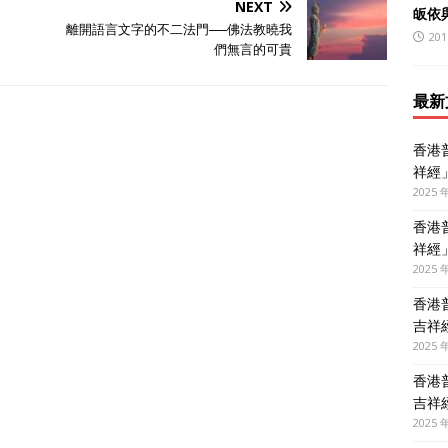
NEXT
皈依
離開語言文字的不二法門──佛法教曉我
201
們無言的可貴
最新
香港
祥經
2025 
香港
祥經
2025 
香港
吉祥
2025 
香港
吉祥
2025 