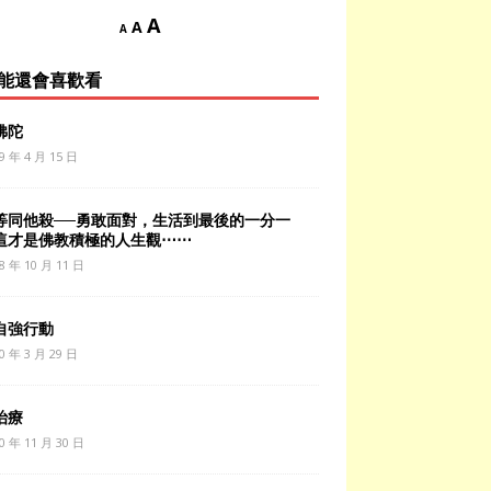
A
A
A
能還會喜歡看
佛陀
9 年 4 月 15 日
等同他殺──勇敢面對，生活到最後的一分一
這才是佛教積極的人生觀⋯⋯
8 年 10 月 11 日
自強行動
0 年 3 月 29 日
治療
0 年 11 月 30 日