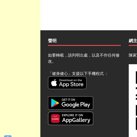
聲明
網
如要轉載，請列明出處，以及不作任何修
陳家
改。
「健身健心」支援以下手機程式 ﹕