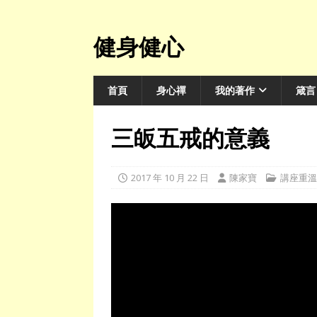
健身健心
首頁
身心禪
我的著作
箴言
三皈五戒的意義
2017 年 10 月 22 日
陳家寶
講座重溫