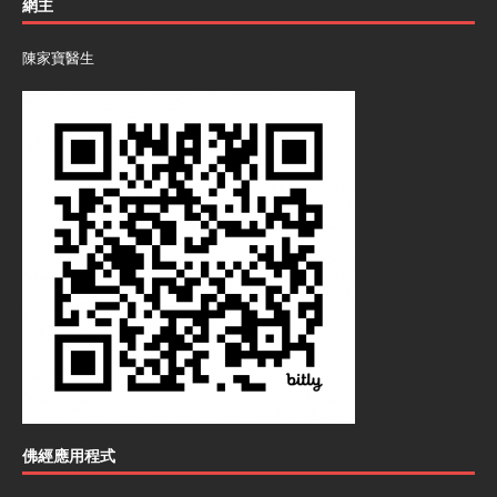
網主
陳家寶醫生
佛經應用程式