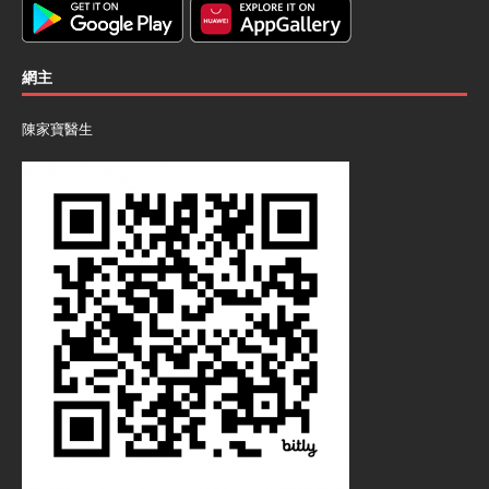
網主
陳家寶醫生