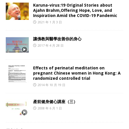
Karuna-virus:19 Original Stories about
Ajahn Brahm,Offering Hope, Love, and
Inspiration Amid the COVID-19 Pandemic
2021 年 1 月 3 日
讓佛教與醫學改善你的身心
2017 年 4 月 28 日
Effects of perinatal meditation on
pregnant Chinese women in Hong Kong: A
randomized controlled trial
2014 年 10 月 19 日
產前健身健心講座（三）
2008 年 6 月 1 日