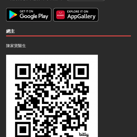
網主
陳家寶醫生