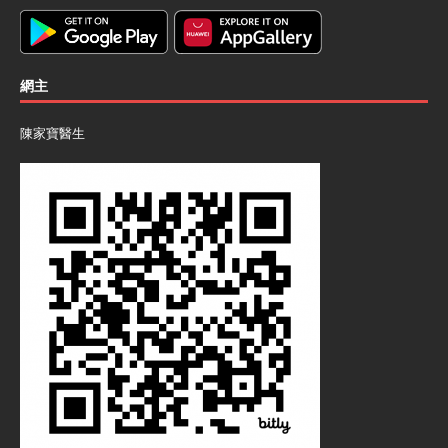
網主
陳家寶醫生