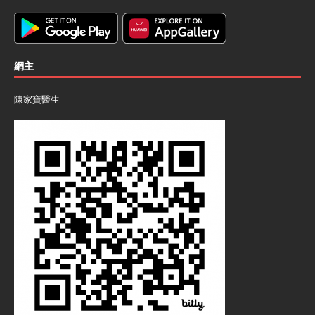
網主
陳家寶醫生