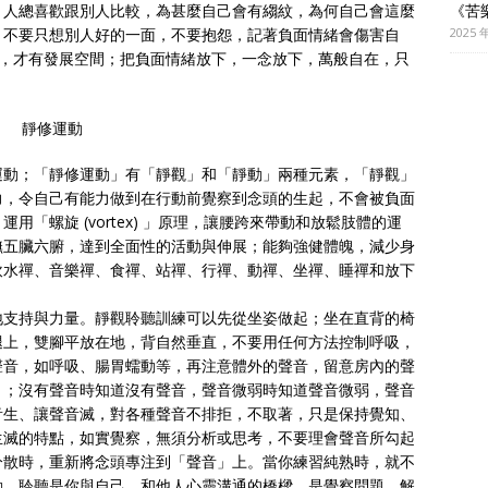
《苦
。人總喜歡跟別人比較，為甚麼自己會有縐紋，為何自己會這麼
2025 
，不要只想別人好的一面，不要抱怨，記著負面情緒會傷害自
放下，才有發展空間；把負面情緒放下，一念放下，萬般自在，只
靜修運動
運動；「靜修運動」有「靜觀」和「靜動」兩種元素，「靜觀」
力，令自己有能力做到在行動前覺察到念頭的生起，不會被負面
「螺旋 (vortex) 」原理，讓腰跨來帶動和放鬆肢體的運
撫五臟六腑，達到全面性的活動與伸展；能夠強健體魄，減少身
飲水禪、音樂禪、食禪、站禪、行禪、動禪、坐禪、睡禪和放下
地支持與力量。靜觀聆聽訓練可以先從坐姿做起；坐在直背的椅
腿上，雙腳平放在地，背自然垂直，不要用任何方法控制呼吸，
聲音，如呼吸、腸胃蠕動等，再注意體外的聲音，留意房內的聲
」；沒有聲音時知道沒有聲音，聲音微弱時知道聲音微弱，聲音
音生、讓聲音滅，對各種聲音不排拒，不取著，只是保持覺知、
生滅的特點，如實覺察，無須分析或思考，不要理會聲音所勾起
分散時，重新將念頭專注到「聲音」上。當你練習純熟時，就不
動。聆聽是你與自己、和他人心靈溝通的橋樑，是覺察問題、解