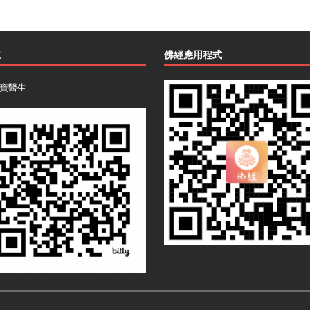
主
佛經應用程式
寶醫生