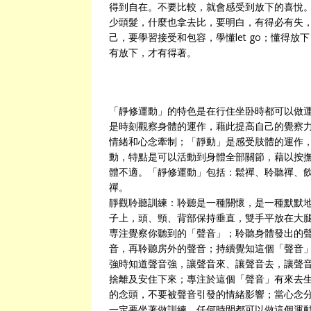
得到自在。不要比較，就會感受到放下的喜悅
少頭髮，什麼也拿去比，要明白，有得必有失
己，要學習接受和包容，學懂let go；懂得
有放下，才有得著。
「靜修運動」的特色是在行住坐卧時都可以做
是時刻觀察身體的運作，藉此提高自己的覺察
情緒和心念牽制；「靜動」是感受肢體的運作，運用
動，特點是可以活動到身體全部關節，藉以按
體不適。「靜修運動」包括：鬆禪、聆聽禪、
禪。
靜觀聆聽訓練：聆聽是一種關懷，是一種默默
子上，頭、頸、背部保持垂直，雙手平放在大
専注覺察你聽到的「聲音」；聆聽身體發出的
音，再聆聽房外的聲音；持續覺知這個「聲音
強時知道聲音強，讓聲音來、讓聲音去，讓聲
捨離及安住下來；專注於這個「聲音」有來去
的念頭，不要被聲音引發的情緒影響；當心念
一定要坐著做訓練，任何時間都可以做這個運