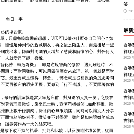
笑
201
每日一事
最新
自己的壞習慣。
簡單，只需每晚臨睡前想想，明天可以做些什麼令自己開心﹖如
香港
樂，慢慢延伸到你的親戚朋友，再之後是陌生人，而最後是一些
祥經
心胸跳出來，轉而對周圍的人增加了慈愛和關懷的心。對任何人
2025 
著，人就變得平靜、喜悅。
用智化苦，轉危為機」，即是逆境智商的修習；遇到難題時，不
香港
決問題；面對困難時，可以用四個層次來處理。第一個就是面對
祥經
下它。最重要就是懂得「轉念」，轉念就是從相反的角度思考問
2025 
，不要再被它的瑕疵困擾，要做到「行不依識」，不要跟著你的
香港
吉祥
單，最好的訓練就是當大家起床前，對身邊的人笑一笑，之後在
2025 
可對著管理員微笑，乘坐巴士時，對著司機微笑…如此類推。微
鬆弛臉上數千條肌肉，掃除內心無限煩惱，同時可以讓別人分享
香港
育正面情緒的好例子。微笑並不難學習，難的是如何讓微笑成為
吉祥
始，譲微笑作為一天的結束吧。
2025 
就是放下改不掉的執著、批判和比較，以及強迫性壞習慣，從而