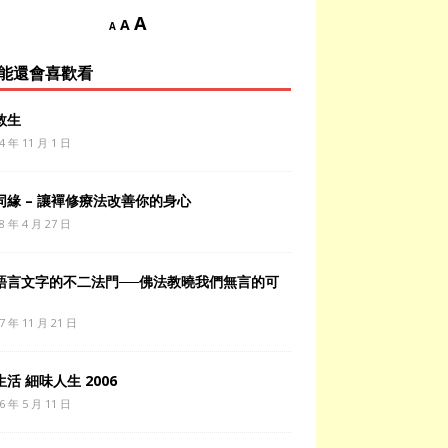
A
A
A
能還會喜歡看
救生
4 年 11 月 1 日
同緣 – 讓襌修療法改善你的身心
8 年 4 月 27 日
語言文字的不二法門──佛法教曉我們無言的可
7 年 11 月 21 日
活 細味人生 2006
6 年 5 月 11 日