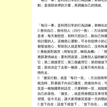
動」是借助坐禪的力量，來調服自己的情緒。
「每日一事」是利用日常的行為訓練，來轉化
 善待自己，善待別人（日行一善）：方法很
是者，每天都想想，初時只想自己，願自己快
你討厭的人。這種慈心運動，可令你從狹小的
都發放慈心，幫助別人就是幫助自己，沒有執
 勇敢面對困苦（用智化苦，轉危為機）：「
應跟著情緒走；要利用資源，請教別人協助解
它；第二個接受它；第三個處理它；第四個放
題；當你決定了走那一條路，記著只有向前走
惰性走。
 「微笑行動」就是「每日一笑」：方法很簡
梳洗時，對著鏡子向自己幑笑，然後你外出，
笑是一種無國界的語言，只要輕輕一笑，就能
自己的喜悅。「微笑」，就是用身體語言來培
習慣。從今天起，讓大家用微笑迎接一天的開
 放下自在：該放下就放下，「放下自在」，