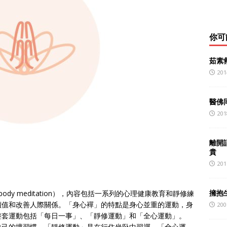
你可
茹素
201
醫佛
201
離開
貴
201
擁抱生
dy meditation），內容包括一系列的心理健康教育和靜修練
價值和改善人際關係。「身心襌」的特點是身心並重的運動，身
200
整套運動包括「每日一事」、「靜修運動」和「全心運動」。
自己的壞習慣。「靜修運動」是在行住坐卧中習禪。「全心運