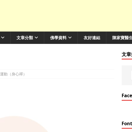
文章分類
佛學資料
友好連結
陳家寶醫
文章
運動（身心襌）
Fac
Font