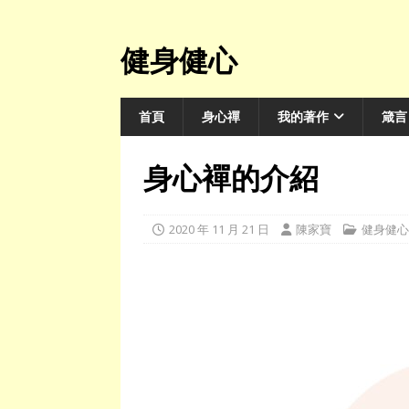
健身健心
首頁
身心禪
我的著作
箴言
身心襌的介紹
2020 年 11 月 21 日
陳家寶
健身健心