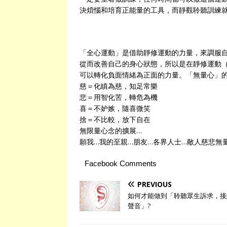
決煩惱和培育正能量的工具，而靜觀聆聽訓練
「全心運動」是借助靜修運動的力量，來調服
從而改善自己的身心狀態，所以是在靜修運動
可以轉化負面情緒為正面的力量。「無量心」
慈＝化瞋為慈，知足常樂
悲＝用智化苦，轉危為機
喜＝不妒嫉，隨喜微笑
捨＝不比較，放下自在
無限量心念的擴展…
願我…我的至親…朋友…各界人士…敵人慈悲無
Facebook Comments
PREVIOUS
如何才能做到「聆聽眾生訴求，接
聲音」?