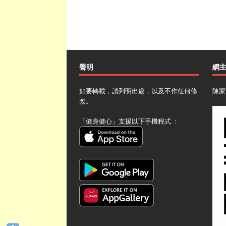
聲明
網
如要轉載，請列明出處，以及不作任何修
陳家
改。
「健身健心」支援以下手機程式 ﹕