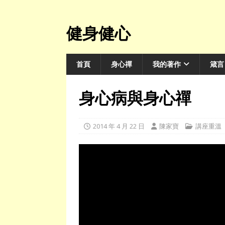
健身健心
首頁
身心禪
我的著作
箴言
身心病與身心禪
2014 年 4 月 22 日
陳家寶
講座重溫