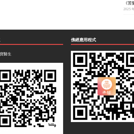
《苦
2025 
主
佛經應用程式
寶醫生