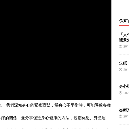
你可
「人
徒要
201
失眠
201
身心
202
。 我們深知身心的緊密聯繫，當身心不平衡時，可能導致各種
忍耐
201
心襌的關係，並分享促進身心健康的方法，包括冥想、身體運