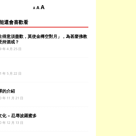
A
A
A
能還會喜歡看
生得意須盡歡，莫使金樽空對月」，為甚麼佛教
受持酒戒？
9 年 4 月 25 日
1 年 5 月 22 日
襌的介紹
0 年 11 月 21 日
文化 – 忍辱波羅蜜多
0 年 12 月 13 日