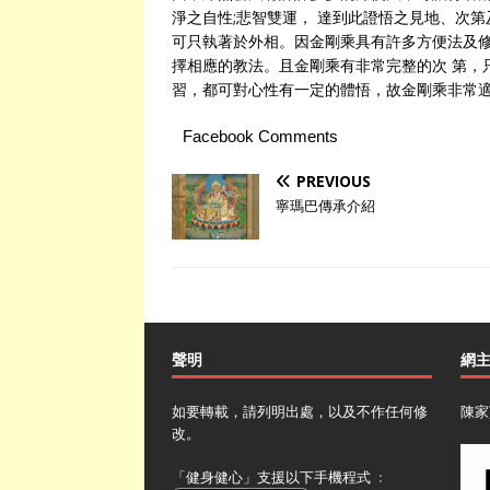
淨之自性;悲智雙運， 達到此證悟之見地、次
可只執著於外相。因金剛乘具有許多方便法及修
擇相應的教法。且金剛乘有非常完整的次 第，
習，都可對心性有一定的體悟，故金剛乘非常
Facebook Comments
PREVIOUS
寧瑪巴傳承介紹
聲明
網
如要轉載，請列明出處，以及不作任何修
陳家
改。
「健身健心」支援以下手機程式 ﹕