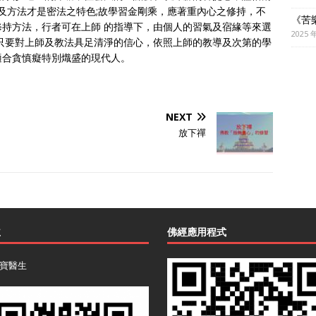
第及方法才是密法之特色;故學習金剛乘，應著重內心之修持，不
《苦
持方法，行者可在上師 的指導下，由個人的習氣及宿緣等來選
2025 
只要對上師及教法具足清淨的信心，依照上師的教導及次第的學
適合貪慎癡特別熾盛的現代人。
NEXT
放下禪
主
佛經應用程式
寶醫生