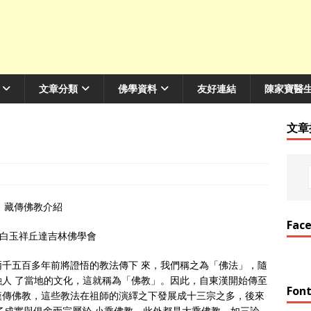
文章分類
佛學資料
友好連結
陳家寶醫
文章
藏傳佛教介紹
Fac
白玉祥丘達吉林佛學會
千五百多年前將證悟的教法傳下 來，我們稱之為「佛法」，隨
人 了當地的文化，這就稱為「佛教」。因此，自東漢開始傳至
Font
漢傳佛教，這些教法在祖師的演繹之下發展成十三宗之多，後來
了成實與俱舍兩宗屬於 小乘佛教，此外都是大乘佛教，如三論