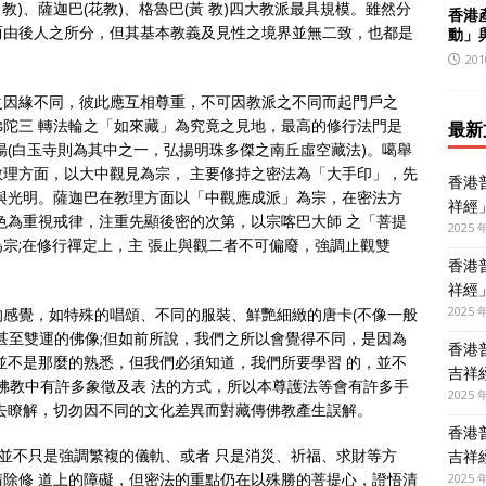
教)、薩迦巴(花教)、格魯巴(黃 教)四大教派最具規模。雖然分
香港
而由後人之所分，但其基本教義及見性之境界並無二致，也都是
動」
201
之因緣不同，彼此應互相尊重，不可因教派之不同而起門戶之
陀三 轉法輪之「如來藏」為究竟之見地，最高的修行法門是
最新
揚(白玉寺則為其中之一，弘揚明珠多傑之南丘虛空藏法)。噶舉
理方面，以大中觀見為宗， 主要修持之密法為「大手印」，先
香港
與光明。薩迦巴在教理方面以「中觀應成派」為宗，在密法方
祥經
色為重視戒律，注重先顯後密的次第，以宗喀巴大師 之「菩提
2025 
宗;在修行禪定上，主 張止與觀二者不可偏廢，強調止觀雙
香港
祥經
2025 
感覺，如特殊的唱頌、不同的服裝、鮮艷細緻的唐卡(不像一般
甚至雙運的佛像;但如前所說，我們之所以會覺得不同，是因為
香港
並不是那麼的熟悉，但我們必須知道，我們所要學習 的，並不
吉祥
佛教中有許多象徵及表 法的方式，所以本尊護法等會有許多手
2025 
去瞭解，切勿因不同的文化差異而對藏傳佛教產生誤解。
香港
法並不只是強調繁複的儀軌、或者 只是消災、祈福、求財等方
吉祥
除修 道上的障礙，但密法的重點仍在以殊勝的菩提心，證悟清
2025 