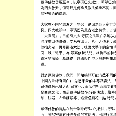
藏傳佛教發展至今，以寧瑪巴(紅教)、噶舉巴(白
為四大教派，但這只是傳承及教法偏重不同，
顯密融合的佛教。
大家在不同的教派之下學習，是因為各人宿世
見。四大教派中，寧瑪巴為最古老之傳承，以佛
「大圓滿」，目前有六大 寺院之法教在各地弘
巴注重口傳實修，支系有四大、八小之傳承，教
修拙火定，再修那洛六法，後證大手印的空性 
面，以「道果」為 最高修持法門。格魯巴的特
道次第廣論」為基礎，以緣起性空之般若思想為
運。
對於藏傳佛教，我們一開始接觸可能有些不同的
中國古畫總有留白)、忿怒形象的本尊及護法、
藏傳佛教已融人西 藏文化，而我們對西藏文化
是西藏文化，而是藏傳佛教?純淨的佛法，藏傳
印、法器、衣飾莊嚴等，這些必須花一點 時問
藏傳佛教的特點在於金剛乘(密法)的教法，密
面，雖然密法有許許多多的方便法，可讓行者清