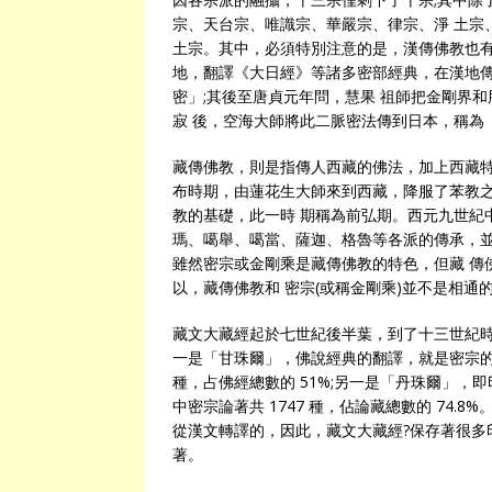
宗、天台宗、唯識宗、華嚴宗、律宗、淨 土宗、
土宗。其中，必須特別注意的是，漢傳佛教也有
地，翻譯《大日經》等諸多密部經典，在漢地傳
密」;其後至唐貞元年問，慧果 祖師把金剛界
寂 後，空海大師將此二脈密法傳到日本，稱為
藏傳佛教，則是指傳人西藏的佛法，加上西藏特
布時期，由蓮花生大師來到西藏，降服了苯教之
教的基礎，此一時 期稱為前弘期。西元九世紀
瑪、噶舉、噶當、薩迦、格魯等各派的傳承，並
雖然密宗或金剛乘是藏傳佛教的特色，但藏 傳
以，藏傳佛教和 密宗(或稱金剛乘)並不是相通
藏文大藏經起於七世紀後半葉，到了十三世紀時
一是「甘珠爾」，佛說經典的翻譯，就是密宗的
種，占佛經總數的 51%;另一是「丹珠爾」
中密宗論著共 1747 種，佔論藏總數的 74
從漢文轉譯的，因此，藏文大藏經?保存著很多
著。