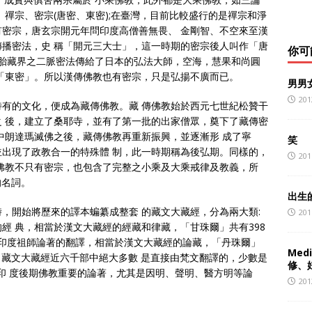
禪宗、密宗(唐密、東密);在臺灣，目前比較盛行的是禪宗和淨
密宗，唐玄宗開元年問印度高僧善無畏、 金剛智、不空來至漢
播密法，史 稱「開元三大士」，這一時期的密宗後人叫作「唐
你可
和胎藏界之二脈密法傳給了日本的弘法大師，空海，慧果和尚圓
「東密」。所以漢傳佛教也有密宗，只是弘揚不廣而已。
男男
201
有的文化，便成為藏傳佛教。藏 傳佛教始於西元七世紀松贊干
 後，建立了桑耶寺，並有了第一批的出家僧眾，奠下了藏傳密
中朗達瑪滅佛之後，藏傳佛教再重新振興，並逐漸形 成了寧
笑
出現了政教合一的特殊體 制，此一時期稱為後弘期。同樣的，
201
佛教不只有密宗，也包含了完整之小乘及大乘戒律及教義，所
的名詞。
出生
，開始將歷來的譯本蝙纂成整套 的藏文大藏經，分為兩大類:
201
經 典，相當於漢文大藏經的經藏和律藏，「甘珠爾」共有398
，即印度祖師論著的翻譯，相當於漢文大藏經的論藏，「丹珠爾」
Medi
.8%。藏文大藏經近六千部中絕大多數 是直接由梵文翻譯的，少數是
修、
印 度後期佛教重要的論著，尤其是因明、聲明、醫方明等論
201