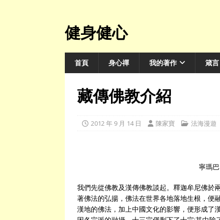
健身健心
首頁
身心禪
我的著作
箴言
藏傳佛教介紹
2012 年 9 月 14 日
陳家寶
法海漫遊
寧瑪巴
我們先從佛教及漢傳佛教談起。釋迦牟尼佛於兩
著佛法的弘揚，佛法在世界各地落地生根，便融
漢地的佛法，加上中國文化的影響，便形成了
因各宗派的融攝，十三宗僅剩下了十宗;其中除