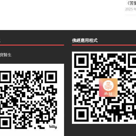
《苦
2025 
主
佛經應用程式
寶醫生