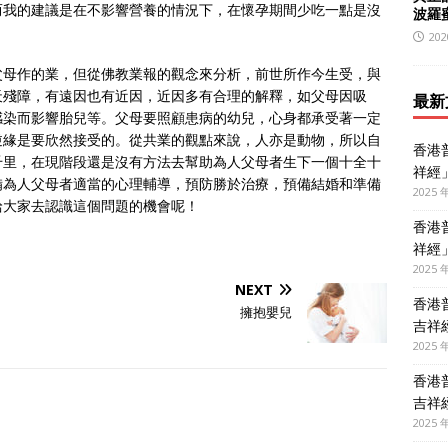
而我的建議是在不影響營養的情況下，在懷孕期間少吃一點是沒
波羅
202
父母作的業，但從佛教業報的觀念來分析，前世所作今生受，與
天殘障，有遠因也有近因，近因多有合理的解釋，如父母因吸
最新
感染而影響胎兒等。父母要照顧患病的幼兒，心身都承受著一定
逆緣是要欣然接受的。從共業的觀點來說，人亦是動物，所以自
香港
千里，在現階段還是沒有方法去幫助為人父母者生下一個十全十
祥經
備為人父母者適當的心理輔導，預防勝於治療，預備結婚和準備
2025 
給大家去認識這個問題的機會呢！
香港
祥經
2025 
NEXT
香港
擁抱嬰兒
吉祥
2025 
香港
吉祥
2025 