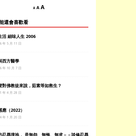
A
A
A
能還會喜歡看
活 細味人生 2006
6 年 5 月 11 日
與西方醫學
6 年 10 月 7 日
麼對佛教徒來說，茹素等如救生？
1 年 4 月 28 日
應（2022）
4 年 1 月 20 日
的忍辱境地， 是無怨、無悔、無求－－談修忍辱