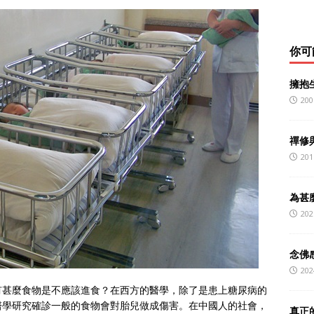
你可
擁抱生
200
禪修
201
為甚
202
念佛感
202
有甚麼食物是不應該進食？在西方的醫學，除了是患上糖尿病的
醫學研究確診一般的食物會對胎兒做成傷害。在中國人的社會，
真正