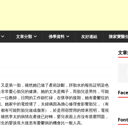
文章分類
佛學資料
友好連結
陳家寶醫
文章
，又是第一胎，雖然她已做了產前診斷，羘胎水的報告証明染色
是非常憂心胎兒的健康。她的丈夫是獨子，而胎兒是男性，可能
Fac
是一位教師，日間的工作頗忙碌，在懷孕的後期，她有憂鬱症的
劑。她家中的電燈壞了，夫婦俩因為擔心修理會影響胎兒，（有
，都有可能對胎兒做成傷害），於是用宿營用的燈來照明，電視
。雖然李太的病情在產後已好轉，嬰兒表面上亦沒有甚麼問題，
Font
所生的嬰孩長大後患有憂鬱病的機會比一般人高。