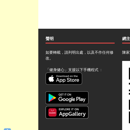
聲明
網
如要轉載，請列明出處，以及不作任何修
陳家
改。
「健身健心」支援以下手機程式 ﹕