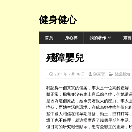
健身健心
首頁
身心禪
我的著作
箴言
殘障嬰兒
2011 年 7 月 18 日
陳家寶
醫護新知
我記得一個真實的個案，李太是一位高齡產婦
體正常，胎兒並沒有患上唐氐綜合症，但她還
是因為這個原故，她承受著很大的壓力。李太
症狀，而她生活的環境，亦成為她生病的催化
些中國人相信在懷孕期裝修，動土，或打釘等
壞了也不修理，就這樣度過了幾個星期的生活
但目前的研究報告顯示，患有憂鬱症的產婦，