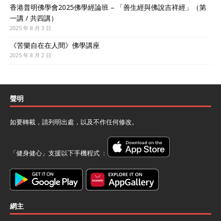
香港普明佛學會2025佛學經論班 – 「善生經與佛說吉祥經」（第
一講 / 共四講）
2025 年 8 月 3 日
《苦樂自在在人間》佛學講座
2025 年 8 月 2 日
聲明
如要轉載，請列明出處，以及不作任何修改。
「健身健心」支援以下手機程式 ﹕
網主