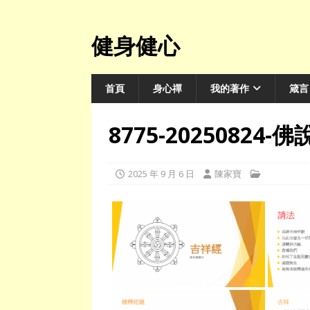
健身健心
首頁
身心禪
我的著作
箴言
8775-20250824
2025 年 9 月 6 日
陳家寶