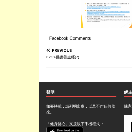
Facebook Comments
PREVIOUS
8758-佛說善生經(2)
聲明
網
如要轉載，請列明出處，以及不作任何修
陳家
改。
「健身健心」支援以下手機程式 ﹕