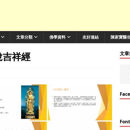
文章分類
佛學資料
友好連結
陳家寶醫
-佛說吉祥經
文章
Fac
Font