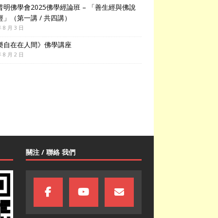
普明佛學會2025佛學經論班 – 「善生經與佛說
經」（第一講 / 共四講）
年 8 月 3 日
樂自在在人間》佛學講座
年 8 月 2 日
關注 / 聯絡 我們