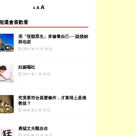
A
A
A
能還會喜歡看
用「恆順眾生」來修養自己──談接納
與包容
2021 年 11 月 18 日
妊娠嘔吐
2011 年 7 月 18 日
究竟要符合甚麼條件，才算得上是佛
教徒？
2020 年 2 月 19 日
勇猛丈夫觀自在
2010 年 11 月 10 日