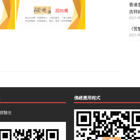
香港
吉祥
2025 
《苦
2025 
主
佛經應用程式
寶醫生