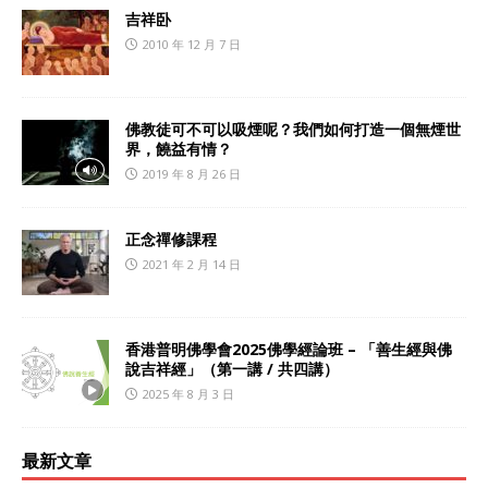
吉祥卧
2010 年 12 月 7 日
佛教徒可不可以吸煙呢？我們如何打造一個無煙世
界，饒益有情？
2019 年 8 月 26 日
正念禪修課程
2021 年 2 月 14 日
香港普明佛學會2025佛學經論班 – 「善生經與佛
說吉祥經」（第一講 / 共四講）
2025 年 8 月 3 日
最新文章