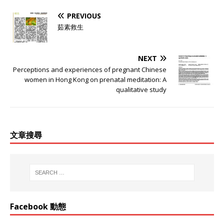
PREVIOUS
茹素救生
NEXT
Perceptions and experiences of pregnant Chinese
women in Hong Kong on prenatal meditation: A
qualitative study
文章搜尋
Facebook 動態