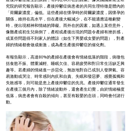
究院的研究報告顯示，產後抑鬱症病患者的共同生理特徵是體內的
「荷爾蒙濃度」偏低。這些產婦在懷孕時的荷爾蒙濃度，因懷孕的
關係，維持在高水平，但在產後大幅減少，在不能適應這種劇變
時，便出現精神和情緒的障礙。而外在的因素，如遇上某些意外，
像難產或初生兒病倒了，產程或產後出現的問題令產婦有挫折感，
或某些問題得不到家人的體諒（如生下男嬰或女嬰的問題），對產
婦的情緒都會做成衝激，成為產生產後抑鬱症的催化劑。
有報告顯示，高達80%的產婦在產後會有情緒低落的階段，病徵包
括食慾不振、體重減輕、睡眠欠佳、容易疲勞和對日常生活缺乏興
趣等。若產婦的情緒進一步惡化，無故地對自己或別人發脾氣、容
易激動或哭泣、時常感到內疚和自責、失眠和發惡夢、感覺孤獨和
失敗感等，則可能是患上產後抑鬱症的先兆。產後抑鬱症通常發生
在產後三個月內，除了情緒波動外，還會產生幻覺，由於情緒極度
低落，病患者會有自殺的傾向，甚至有殺嬰的念頭，同時會付諸行
動。