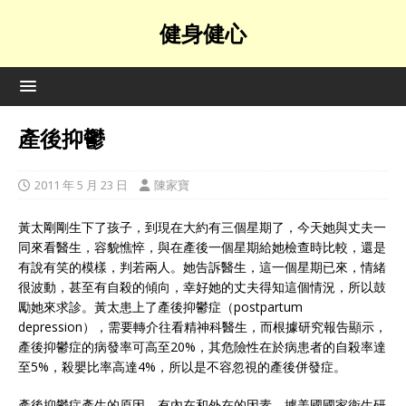
健身健心
產後抑鬱
2011 年 5 月 23 日
陳家寶
黃太剛剛生下了孩子，到現在大約有三個星期了，今天她與丈夫一
同來看醫生，容貌憔悴，與在產後一個星期給她檢查時比較，還是
有說有笑的模樣，判若兩人。她告訴醫生，這一個星期已來，情緒
很波動，甚至有自殺的傾向，幸好她的丈夫得知這個情況，所以鼓
勵她來求診。黃太患上了產後抑鬱症（postpartum
depression），需要轉介往看精神科醫生，而根據研究報告顯示，
產後抑鬱症的病發率可高至20%，其危險性在於病患者的自殺率達
至5%，殺嬰比率高達4%，所以是不容忽視的產後併發症。
產後抑鬱症產生的原因，有內在和外在的因素。據美國國家衛生研