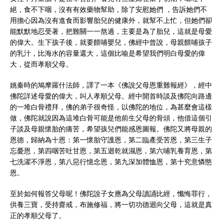
絕，食不下咽，沒有有效藥物幫助，除了安慰她們 ，告訴她們不
用擔心因為沒有進食而影響胎兒的健康外，就幫不上忙，但她們卻
能默默地忍受著，把難關一一熬過，主要是為了胎兒，這就是母愛
的偉大。生下孩子後，就要餵哺嬰兒，佛經中曾說，母親餵哺孩子
的乳汁，比海水的容量還大，這個比喻是希望我們明白母愛的偉
大，從而孝順父母。
姚秦時的鳩摩羅什法師，譯了一本《佛說父母恩重難報經》，經中
佛陀詳述母愛的偉大，叫人孝順父母。經中開首時談及佛陀向路邊
的一堆白骨禮拜，佛的弟子很奇怪，以佛陀的地位，為甚麼會這樣
做，佛陀就說因為這堆白骨可能是他前生父母的骨頭，他借這個引
子談及母親懷胎的痛苦，希望孩兒們能感恩圖報。佛陀又將母親的
恩德，歸納為十恩：第一懷胎守護恩，第二臨產受苦恩，第三生子
忘憂恩，第四咽苦吐甘恩，第五迴乾就濕恩，第六哺乳養育恩，第
七洗濯不淨恩，第八惡行憶念恩，第九深加體恤恩，第十究意憐愍
恩。
至於如何報答父母呢！佛陀說子女應為父母讀誦比經，懺悔罪行，
供養三寶，受持齋戒，布施修福，將一切功德迴向父母，這就是真
正的孝順父母了。