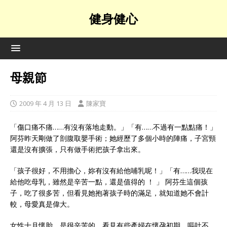
健身健心
母親節
2009 年 4 月 13 日
陳家寶
「傷口痛不痛……有沒有落地走動。」「有……不過有一點點痛！」
阿芬昨天剛做了剖腹取嬰手術；她經歷了多個小時的陣痛，子宮頸
還是沒有擴張，只有做手術把孩子拿出來。
「孩子很好，不用擔心，妳有沒有給他哺乳呢！」「有……我現在
給他吃母乳，雖然是辛苦一點，還是值得的 ！ 」 阿芬生這個孩
子，吃了很多苦，但看見她抱著孩子時的滿足，就知道她不會計
較，母愛真是偉大。
女性十月懷胎，是很辛苦的。看見有些產婦在懷孕初期，嘔吐不