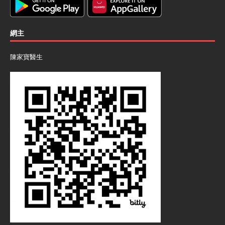
網主
陳家寶醫生