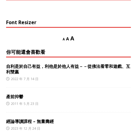
Font Resizer
A
A
A
你可能還會喜歡看
自利是於自己有益，利他是於他人有益－－從佛法看零和遊戲、互
利雙贏
2022 年 7 月 14 日
產前抑鬱
2011 年 5 月 23 日
經論導讀課程 – 無量壽經
2023 年 12 月 24 日