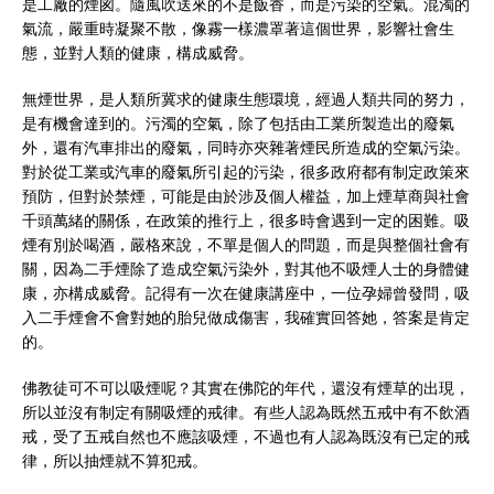
是工廠的煙囪。隨風吹送來的不是飯香，而是污染的空氣。混濁的
氣流，嚴重時凝聚不散，像霧一樣濃罩著這個世界，影響社會生
態，並對人類的健康，構成威脅。
無煙世界，是人類所冀求的健康生態環境，經過人類共同的努力，
是有機會達到的。污濁的空氣，除了包括由工業所製造出的廢氣
外，還有汽車排出的廢氣，同時亦夾雜著煙民所造成的空氣污染。
對於從工業或汽車的廢氣所引起的污染，很多政府都有制定政策來
預防，但對於禁煙，可能是由於涉及個人權益，加上煙草商與社會
千頭萬緒的關係，在政策的推行上，很多時會遇到一定的困難。吸
煙有別於喝酒，嚴格來說，不單是個人的問題，而是與整個社會有
關，因為二手煙除了造成空氣污染外，對其他不吸煙人士的身體健
康，亦構成威脅。記得有一次在健康講座中，一位孕婦曾發問，吸
入二手煙會不會對她的胎兒做成傷害，我確實回答她，答案是肯定
的。
佛教徒可不可以吸煙呢？其實在佛陀的年代，還沒有煙草的出現，
所以並沒有制定有關吸煙的戒律。有些人認為既然五戒中有不飲酒
戒，受了五戒自然也不應該吸煙，不過也有人認為既沒有已定的戒
律，所以抽煙就不算犯戒。