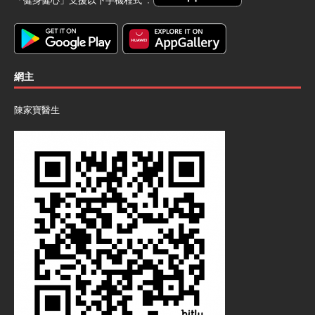
網主
陳家寶醫生