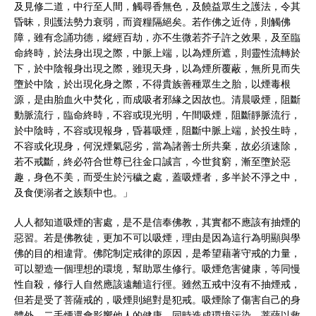
及見修二道，中行至人間，觸尋香無色，及饒益眾生之護法，令其
昏昧，則護法勢力衰弱，而資糧隔絕矣。若作佛之近侍，則觸佛
障，雖有念誦功德，縱經百劫，亦不生微若芥子許之效果，及至臨
命終時，於法身出現之際，中脈上端，以為煙所遮，則靈性流轉於
下，於中陰報身出現之際，雖現天身，以為煙所覆蔽，無所見而失
墮於中陰，於出現化身之際，不得貴族善種眾生之胎，以煙毒根
源，是由胎血火中焚化，而成吸者邪緣之因故也。清晨吸煙，阻斷
動脈流行，臨命終時，不容或現光明，午間吸煙，阻斷靜脈流行，
於中陰時，不容或現報身，昏暮吸煙，阻斷中脈上端，於投生時，
不容或化現身，何況煙氣惡劣，當為諸善士所共棄，故必須速除，
若不戒斷，終必符合世尊已往金口誠言，今世貧窮，漸至墮於惡
趣，身色不美，而受生於污穢之處，蓋吸煙者，多半於不淨之中，
及食便溺者之族類中也。」
人人都知道吸煙的害處，是不是信奉佛教，其實都不應該有抽煙的
惡習。若是佛教徒，更加不可以吸煙，理由是因為這行為明顯與學
佛的目的相違背。佛陀制定戒律的原因，是希望藉著守戒的力量，
可以塑造一個理想的環境，幫助眾生修行。吸煙危害健康，等同慢
性自殺，修行人自然應該遠離這行徑。雖然五戒中沒有不抽煙戒，
但若是受了菩薩戒的，吸煙則絕對是犯戒。吸煙除了傷害自己的身
體外，二手煙還會影響他人的健康，同時造成環境污染，菩薩以救