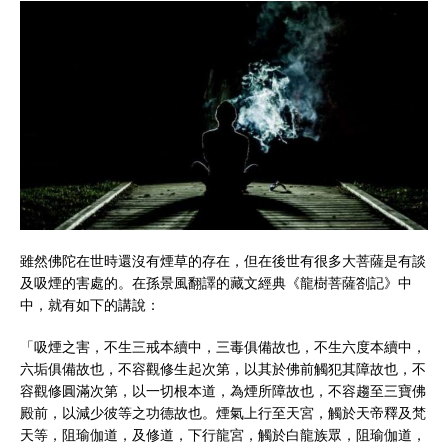
雖然佛陀在世時還沒有煙草的存在，但在後世有很多大菩薩是有談
及吸煙的害處的。在孫景風翻譯的藏文經典《龍樹菩薩劄記》中
中，就有如下的講說：
「吸煙之害，不生三戒本續中，三毒俱備故也，不生六度本續中，
六垢俱備故也，不容觀修生起次第，以其於佛前觸犯其障故也，不
容觀修圓滿次第，以一切根本道，為煙所障故也，不容趨至三寶佛
殿前，以減少彼等之功德故也。煙氣上行至天宮，觸於天帝釋及梵
天等，阻瑜伽道，及修道，下行龍宮，觸於白龍族眾，阻瑜伽道，