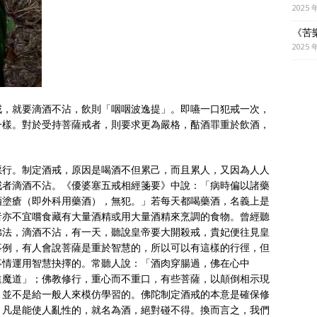
2025 
《苦
2025 
戒，就要滴酒不沾，飲則「咽咽波逸提」。即嚥一口犯戒一次，
一樣。對於受持菩薩戒者，則要求更為嚴格，酤酒罪重於飲酒，
惡行。制定酒戒，原因是喝酒不但累己，而且累人，又因為人人
戒者滴酒不沾。《優婆塞五戒相經箋要》中說：「病時偏以諸藥
酒塗瘡（即外科用藥酒），無犯。」若每天都喝藥酒，名義上是
者亦不宜嚐食藏有大量酒精或用大量酒精來烹調的食物。曾經聽
佛法，滴酒不沾，有一天，聽說皇帝要大開殺戒，貴妃便往見皇
事例，有人會說菩薩是重於智慧的，所以可以有這樣的行徑，但
事情運用智慧抉擇的。常聽人說：「酒肉穿腸過，佛在心中
進魔道」；佛教修行，重心而不重口，有些菩薩，以顛倒相示現
，並不是給一般人來模仿學習的。佛陀制定酒戒的本意是確保修
，凡是能使人亂性的，就名為酒，絕對碰不得。換而言之，我們