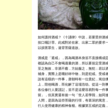
如何護持酒戒？《十誦律》中說，若要受持酒
按口咽計罪。此戒對於在家、出家二眾的要求
以損害眾生，違背菩薩道故。
酒戒是「遮戒」，因為喝酒本身並不直接構成
都認為自己不會喝過量的酒，所以要規定受酒
至之無效，非酒不癒，方始服之，無犯；若以
補身，實際上是嚐好杯中物，則是犯戒。受戒
說有這樣的一件事，唐朝時有一位貴妃，篤信
上，陪他喝酒，而化解了這場浩劫。從這一則
各位修行人要謹記，並不是這麼容易對每一件
留」，但其實還有後一句「世人若學我，如同
人間，是因為這些菩薩的行徑，有甚深的寓意
行人使用健康的精神食糧。根據第五戒的定義