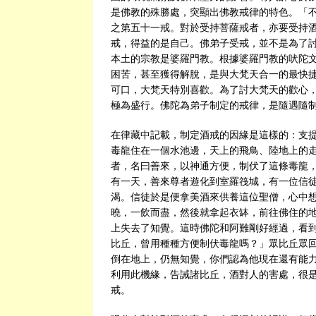
是佛教的殊勝處，突顯出佛教戒律的特色。「
之第五十一戒。對於受持菩薩戒者，亦要受持
戒，得益的是自己。佛弟子受戒，並不是為了
本土的宗教是婆羅門教。根據婆羅門教的吠陀文
困苦，甚至獲得解脫，是與大梵天合一的最快捷
可口，大梵天特別喜歡。為了討大梵天的歡心，
極為盛行。佛陀為弟子制定的戒律，是隨遇隨
在律藏中記載，制定酒戒的因緣是這樣的：支
毒龍住在一個水池邊，天上的飛鳥、陸地上的
者，名曰善來，以神通方便，制伏了這條毒龍
有一天，善來尊者遊化到室羅筏城，有一位信
渴。信徒於是便拿美酒來供養這位聖僧，心中
曉，一飲而盡，然後就拿起衣缽，前往佛住的
上失去了知覺。這時佛陀和阿難剛好經過，看
比丘，曾用種種方便制伏毒龍嗎？」眾比丘眾
倒在地上，仍無知覺，你們認為他現在還有能
利用此機緣，告誡諸比丘，酒對人的害處，很
戒。