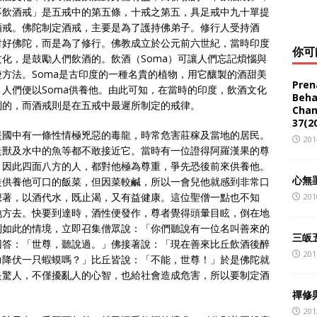
不飲酒戒」是五戒中的第五條，十戒之第五，具足戒中九十單提
酒戒。佛陀制定酒戒，主要是為了護持佛弟子。修行人受持酒
討好佛陀，而是為了修行。佛教成立於公元前六世紀，當時印度
你可
化，是鼓勵人們飲酒的。飲酒（Soma）可讓人們忘記煩惱與
方法。Soma是古印度的一種名貴的植物，用它釀製的酒甜美
Pren
人們便以Soma供養他。由此可知，在當時的印度，飲酒文化
Beh
制的，而酒戒則是在五戒中最遲所制定的戒律。
Chan
37(2
提國中有一條性情極兇惡的毒龍，時常危害莊稼及當地的居民。
201
走獸及水中的魚等都不敢接近它。當時有一位證得阿羅漢果的尊
，因此四面八方的人，都對他極為尊重，爭先恐後前來供養他。
心無
徒供養他可口的飯菜，但因菜較鹹，所以一會兒他就感到非常口
想著，以酒代水，既止渴，又有益健康。這位聖僧一點也不知
201
地方去。快要到達時，酒性便發作，尊者覺得頭暈目眩，倒在地
到如此的情境，立即召集僧眾說：「你們聽說有一位名叫善來的
三皈
回答：「世尊，聽說過。」佛接著說：「現在善來比丘飲酒後醉
201
力降伏一只蝦蟆嗎？」比丘皆說：「不能，世尊！」於是佛陀就
是驚人，不僅擾亂人的心智，也給社會造成危害，所以要制定酒
禪修
201