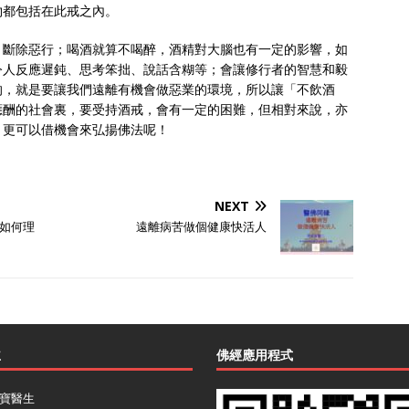
物都包括在此戒之內。
，斷除惡行；喝酒就算不喝醉，酒精對大腦也有一定的影響，如
令人反應遲鈍、思考笨拙、說話含糊等；會讓修行者的智慧和毅
的，就是要讓我們遠離有機會做惡業的環境，所以讓「不飲酒
應酬的社會裏，要受持酒戒，會有一定的困難，但相對來說，亦
，更可以借機會來弘揚佛法呢！
NEXT
如何理
遠離病苦做個健康快活人
主
佛經應用程式
寶醫生