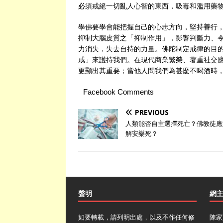
必須戒絕一切亂人心智的東西，吸毒和濫用藥
學佛要學會能把握自己的心志方向，堅持善行
抑制大腦皮質之「抑制作用」，影響判斷力、
力消失，失去自持的力量。佛陀制定戒律的目
戒」來護持我們。在現代商業繁榮、著重社交
更顯出其重要；當他人問我們為甚麼不喝酒時
Facebook Comments
PREVIOUS
人類能否自主選擇死亡？佛教徒應
解安樂死？
聲明
網
如要轉載，請列明出處，以及不作任何修
陳家