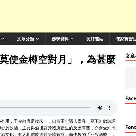
文章分類
佛學資料
友好連結
陳家寶醫
莫使金樽空對月」，為甚麼
文章
Fac
必有用，千金散盡還復來」，自古不少騷人墨客，寫下無數詩詞
Font
醉心於飲酒，主要與酒後對身體所產生的反應有關，亦會受到周
飲酒文化，有人相信飲酒對身體有益，而佛教的「不飲酒戒」，