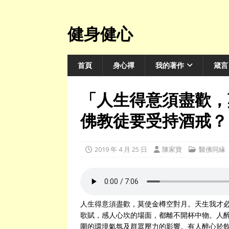
健身健心
首頁
身心禪
我的著作
箴言
「人生得意須盡歡，
佛教徒要受持酒戒？
2019 年 4 月 25 日
陳家寶
醫佛同緣
人生得意須盡歡，莫使金樽空對月。天生我才
歌賦，感人心坎的場面，都離不開杯中物。人
圍的環境氣氛及群眾壓力的影響。有人醉心於