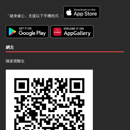
「健身健心」支援以下手機程式 ﹕
網主
陳家寶醫生