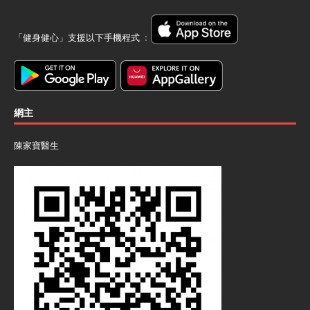
「健身健心」支援以下手機程式 ﹕
網主
陳家寶醫生