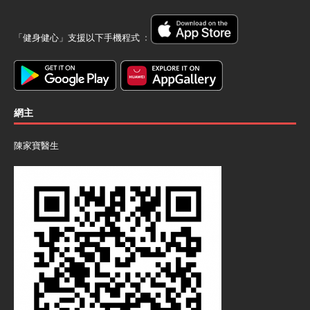
「健身健心」支援以下手機程式 ﹕
網主
陳家寶醫生