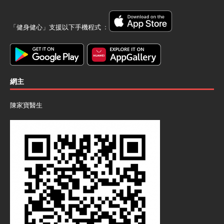
「健身健心」支援以下手機程式 ﹕
網主
陳家寶醫生